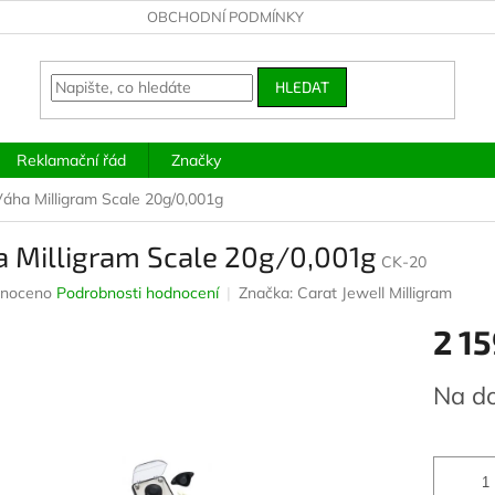
OBCHODNÍ PODMÍNKY
HLEDAT
Reklamační řád
Značky
áha Milligram Scale 20g/0,001g
a Milligram Scale 20g/0,001g
CK-20
né
noceno
Podrobnosti hodnocení
Značka:
Carat Jewell Milligram
ení
2 15
u
Měrná
Na d
cena:
ek.