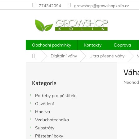
Přejít
774342094
growshop@growshopkolin.cz
na
obsah
Obchodní podmínky
Kontakty
Doprava
Domů
Digitální váhy
Ultra přesné váhy
V
P
Váh
o
Přeskočit
s
Průměr
Kategorie
Neohod
kategorie
t
hodnoc
r
produkt
Potřeby pro pěstitele
a
je
Osvětlení
n
0,0
z
Hnojiva
n
5
í
Vzduchotechnika
hvězdič
p
Substráty
a
Pěstební boxy