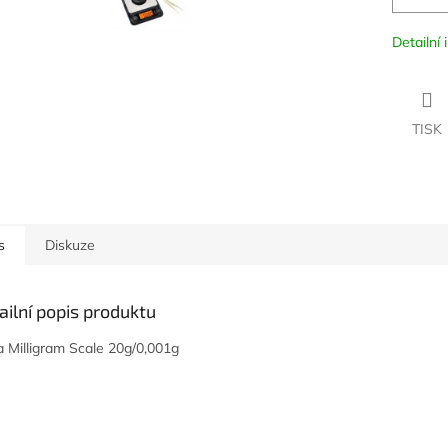
Detailní
TISK
s
Diskuze
ailní popis produktu
 Milligram Scale 20g/0,001g