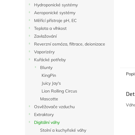
n
Hydroponické systémy
e
Aeroponické systémy
l
Měřící přístroje pH, EC
Teplota a vlhkost
Zavlažování
Reverzní osmóza, filtrace, deionizace
Vaporizéry
Kuřácké potřeby
Blunty
Popi
KingPin
Juicy Jay's
Lion Rolling Circus
Det
Mascotte
Váha
Osvěžovače vzduchu
Extraktory
Digitální váhy
Stolní a kuchyňské váhy