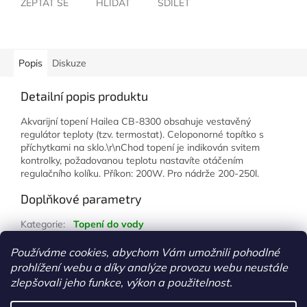
ZEPTAT SE
HLÍDAT
SDÍLET
Popis
Diskuze
Detailní popis produktu
Akvarijní topení Hailea CB-8300 obsahuje vestavěný
regulátor teploty (tzv. termostat). Celoponorné topítko s
příchytkami na sklo.\r\nChod topení je indikován svitem
kontrolky, požadovanou teplotu nastavíte otáčením
regulačního kolíku. Příkon: 200W. Pro nádrže 200-250l.
Doplňkové parametry
Kategorie
:
Topení do vody
Hmotnost
:
1 kg
Používáme cookies, abychom Vám umožnili pohodlné
prohlížení webu a díky analýze provozu webu neustále
Z
zlepšovali jeho funkce, výkon a použitelnost.
á