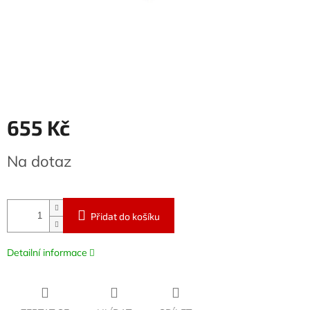
655 Kč
Měrná
Na dotaz
cena:
Přidat do košíku
Detailní informace