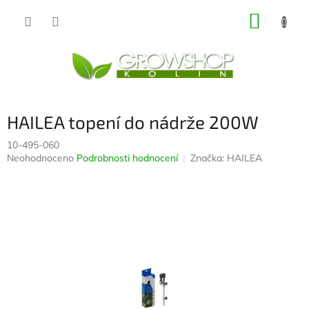
Přejít
NÁKUP
na
obsah
KOŠÍK
HAILEA topení do nádrže 200W
10-495-060
Průměrné
Neohodnoceno
Podrobnosti hodnocení
Značka:
HAILEA
hodnocení
produktu
je
0,0
z
5
hvězdiček.