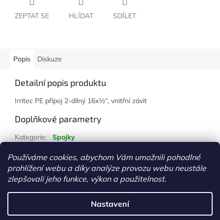
ZEPTAT SE
HLÍDAT
SDÍLET
Popis
Diskuze
Detailní popis produktu
Irritec PE přípoj 2-dílný 16x½“, vnitřní závit
Doplňkové parametry
Kategorie
:
Spojky
Hmotnost
:
1 kg
Používáme cookies, abychom Vám umožnili pohodlné
prohlížení webu a díky analýze provozu webu neustále
Z
zlepšovali jeho funkce, výkon a použitelnost.
á
Vytvořil Shoptet
p
Nastavení
a