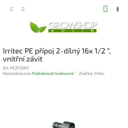
Přejít
NÁKUP
na
obsah
KOŠÍK
Irritec PE přípoj 2-dílný 16x 1/2 “,
vnitřní závit
BX-PE2P2007
Průměrné
Neohodnoceno
Podrobnosti hodnocení
Značka:
Irritec
hodnocení
produktu
je
0,0
z
5
hvězdiček.