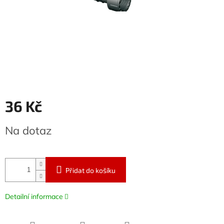
36 Kč
Měrná
Na dotaz
cena:
Přidat do košíku
Detailní informace