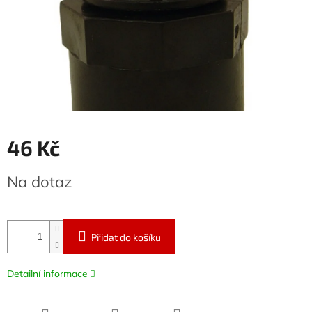
46 Kč
Měrná
Na dotaz
cena:
Přidat do košíku
Detailní informace