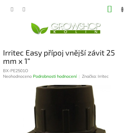
Přejít
NÁKUP
na
obsah
KOŠÍK
Irritec Easy přípoj vnější závit 25
mm x 1“
BX-PE2501O
Průměrné
Neohodnoceno
Podrobnosti hodnocení
Značka:
Irritec
hodnocení
produktu
je
0,0
z
5
hvězdiček.