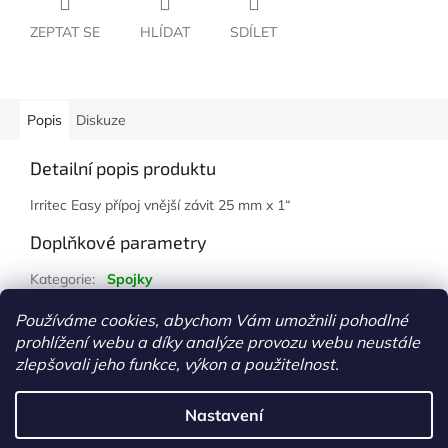
ZEPTAT SE
HLÍDAT
SDÍLET
Popis
Diskuze
Detailní popis produktu
Irritec Easy přípoj vnější závit 25 mm x 1“
Doplňkové parametry
Kategorie
:
Spojky
Hmotnost
:
1 kg
Používáme cookies, abychom Vám umožnili pohodlné
prohlížení webu a díky analýze provozu webu neustále
Z
zlepšovali jeho funkce, výkon a použitelnost.
á
Vytvořil Shoptet
p
Nastavení
a