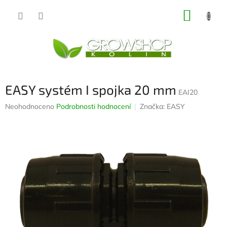
Přejít
NÁKUP
na
obsah
KOŠÍK
EASY systém I spojka 20 mm
EAI20
Průměrné
Neohodnoceno
Podrobnosti hodnocení
Značka:
EASY
hodnocení
produktu
je
0,0
z
5
hvězdiček.