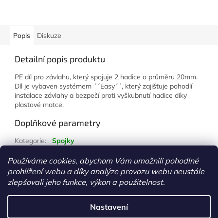
Popis
Diskuze
Detailní popis produktu
PE díl pro závlahu, který spojuje 2 hadice o průměru 20mm.
Díl je vybaven systémem ´´Easy´´, který zajišťuje pohodlí
instalace závlahy a bezpečí proti vyškubnutí hadice díky
plastové matce.
Doplňkové parametry
Kategorie
:
Spojky
Hmotnost
:
1 kg
Používáme cookies, abychom Vám umožnili pohodlné
prohlížení webu a díky analýze provozu webu neustále
Z
zlepšovali jeho funkce, výkon a použitelnost.
á
Vytvořil Shoptet
p
Nastavení
a