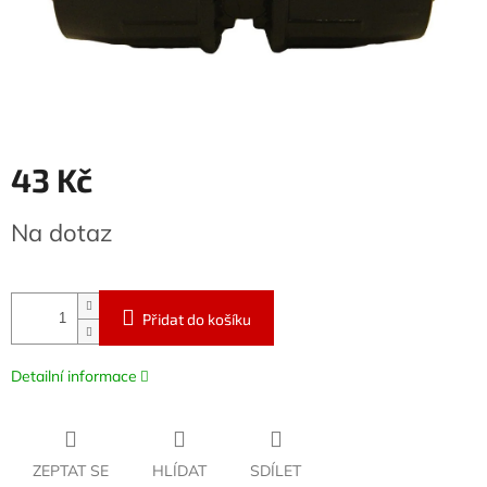
43 Kč
Měrná
Na dotaz
cena:
Přidat do košíku
Detailní informace
ZEPTAT SE
HLÍDAT
SDÍLET