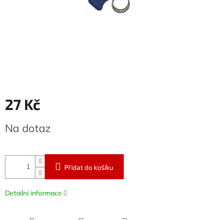
27 Kč
Měrná
Na dotaz
cena:
Přidat do košíku
Detailní informace