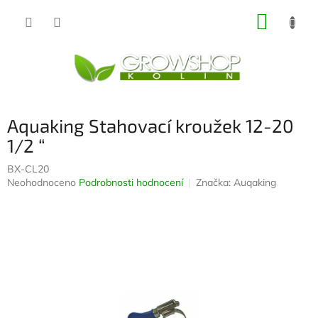
Přejít
NÁKUP
na
obsah
KOŠÍK
Aquaking Stahovací kroužek 12-20
1/2 “
BX-CL20
Průměrné
Neohodnoceno
Podrobnosti hodnocení
Značka:
Auqaking
hodnocení
produktu
je
0,0
z
5
hvězdiček.