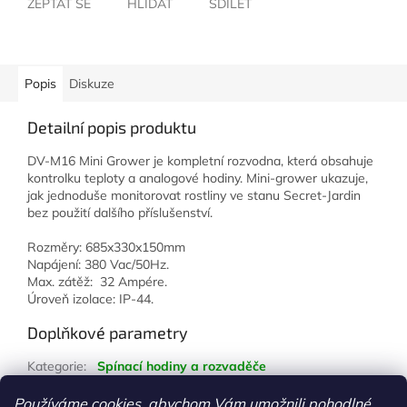
ZEPTAT SE
HLÍDAT
SDÍLET
Popis
Diskuze
Detailní popis produktu
DV-M16 Mini Grower je kompletní rozvodna, která obsahuje
kontrolku teploty a analogové hodiny. Mini-grower ukazuje,
jak jednoduše monitorovat rostliny ve stanu Secret-Jardin
bez použití dalšího příslušenství.
Rozměry: 685x330x150mm
Napájení: 380 Vac/50Hz.
Max. zátěž: 32 Ampére.
Úroveň izolace: IP-44.
Doplňkové parametry
Kategorie
:
Spínací hodiny a rozvaděče
Hmotnost
:
1 kg
Používáme cookies, abychom Vám umožnili pohodlné