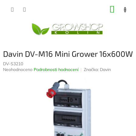
Přejít
NÁKUP
na
obsah
KOŠÍK
Davin DV-M16 Mini Grower 16x600W
DV-S3210
Průměrné
Neohodnoceno
Podrobnosti hodnocení
Značka:
Davin
hodnocení
produktu
je
0,0
z
5
hvězdiček.