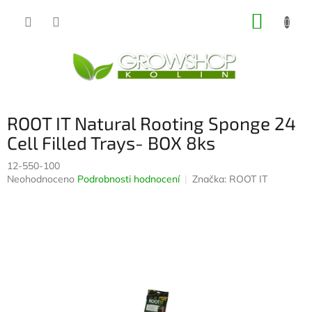
Přejít
NÁKUP
na
obsah
KOŠÍK
ROOT IT Natural Rooting Sponge 24
Cell Filled Trays- BOX 8ks
12-550-100
Průměrné
Neohodnoceno
Podrobnosti hodnocení
Značka:
ROOT IT
hodnocení
produktu
je
0,0
z
5
hvězdiček.