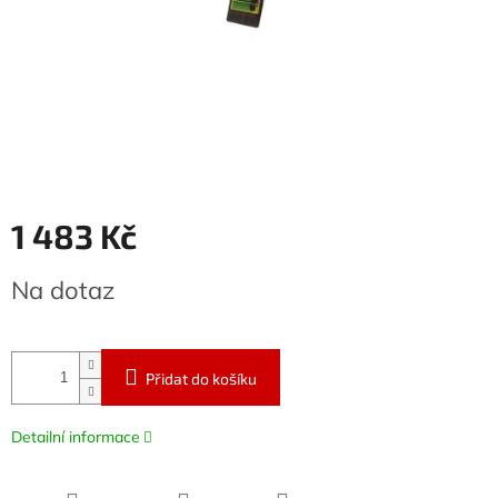
1 483 Kč
Měrná
Na dotaz
cena:
Přidat do košíku
Detailní informace