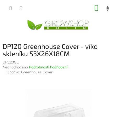
Přejít
NÁKUP
na
obsah
KOŠÍK
DP120 Greenhouse Cover - víko
skleníku 53X26X18CM
DP120GC
Průměrné
Neohodnoceno
Podrobnosti hodnocení
hodnocení
Značka:
Greenhouse Cover
produktu
je
0,0
z
5
hvězdiček.