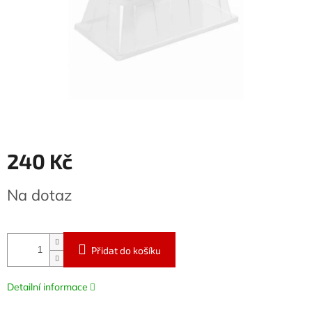
240 Kč
Měrná
Na dotaz
cena:
Přidat do košíku
Detailní informace