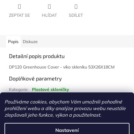
ZEPTAT SE
HLÍDAT
SDÍLET
Popis
Diskuze
Detailní popis produktu
DP120 Greenhouse Cover - víko skleníku 53X26X18CM
Doplňkové parametry
Kategorie
:
Plastové skleníčky
Hmotnost
:
1 kg
Používáme cookies, abychom Vám umožnili pohodlné
prohlížení webu a díky analýze provozu webu neustále
Z
zlepšovali jeho funkce, výkon a použitelnost.
á
Vytvořil Shoptet
p
Nastavení
a