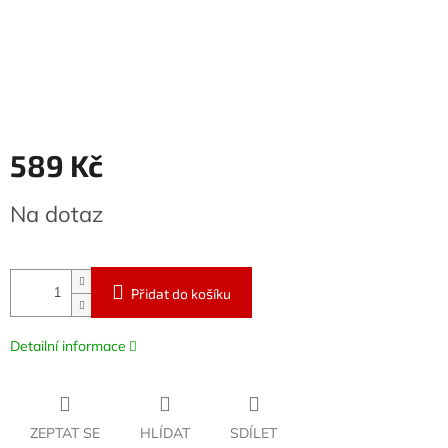
589 Kč
Měrná
Na dotaz
cena:
Přidat do košíku
Detailní informace
ZEPTAT SE
HLÍDAT
SDÍLET