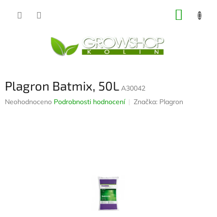
Přejít
NÁKUP
na
obsah
KOŠÍK
Plagron Batmix, 50L
A30042
Průměrné
Neohodnoceno
Podrobnosti hodnocení
Značka:
Plagron
hodnocení
produktu
je
0,0
z
5
hvězdiček.