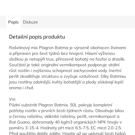
Popis
Diskuze
Detailní popis produktu
Rašelinový mix Plagron Batmix je výrazně obohacen živinami
a připraven pro šest týdnů bez hnojení. Hlavní výživnou
složkou je netopýří trus, přirozeně bohatý na fosfor a draslík.
Součástí je také originální vermikompost podporuje vitální
růst rostlin i zvýšenou schopnost zachycování vody. Inertní
perlit zkvalitňuje strukturu a zvyšuje vzdušnost. Díky Batmixu
jsou rostliny odolnější, květy bohatější a plody získávají lepší
aroma i chuť.
\r\n
Půdní substrát Plagron Batmix, 50L pokryje kompletní
potřeby rostlin v prvních šesti týdnech růstu. Obsahuje bílou
a černou rašelinu, vláknité rašeliny, perlit, vermikompost a
Bat Guano, dohromady 40 kg/m3 organických NPK hnojiv v
poměru 3-15-4. Hodnoty pH mezi 6.5-7.5, EC mezi 2.0-2.5.
Před použitím dobře zalijte. Hnojte až po uplynutí šesti týdnů