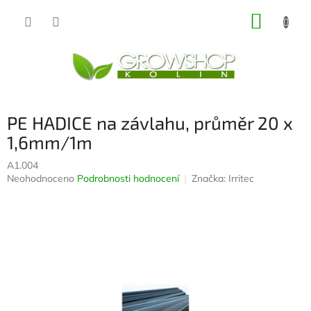
Přejít
NÁKUP
na
obsah
KOŠÍK
PE HADICE na závlahu, průměr 20 x
1,6mm/1m
A1.004
Průměrné
Neohodnoceno
Podrobnosti hodnocení
Značka:
Irritec
hodnocení
produktu
je
0,0
z
5
hvězdiček.