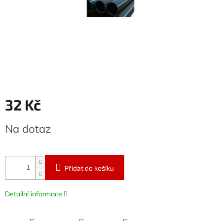
32 Kč
Měrná
Na dotaz
cena:
Přidat do košíku
Detailní informace