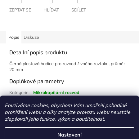
ZEPTAT SE
HLÍDAT
SDÍLET
Popis
Diskuze
Detailní popis produktu
Černá plastová hadice pro rozvod živného roztoku, průměr
20 mm
Doplňkové parametry
Kategorie
:
Mikrokapilární rozvod
Hmotnost
:
1 kg
Používáme cookies, abychom Vám umožnili pohodlné
prohlížení webu a díky analýze provozu webu neustále
Z
zlepšovali jeho funkce, výkon a použitelnost.
á
Vytvořil Shoptet
p
Nastavení
a