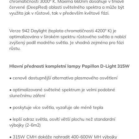
chromatičnosti 3000° K. Maxima 660nm dosahuje v tmavě
červené (DeepRed) oblasti světelného spektra a může být
využita jak v růstové, tak v především květové fázi.
Verze 942 Daylight (teplota chromatičnosti 4200° K) je
optimalizována v širokém spektru růstového světla a nabízí
zvýšený podíl modrého světla. Je vhodná zejména pro fázi
růstu.
Hlavní přednosti kompletní lampy Papillon D-Light 315W
• cenově dostupnější alternativa plasmového osvětlení
• optimalizované světelné spektrum je velmi podobné
slunečnímu záření
• poskytuje více světla, vyzařuje ale méně tepla
• lepší odraz světla, osvítí větší plochu než standardní
výbojky (2-6m2)
• 315W CMH dokáže nahradit 400-600W MH výbojky