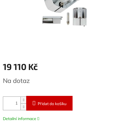
19 110 Kč
Měrná
Na dotaz
cena:
Přidat do košíku
Detailní informace