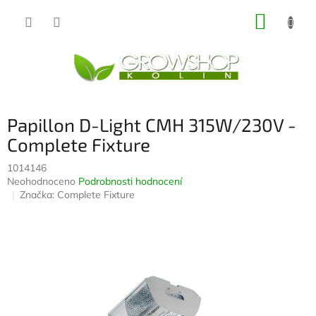
Přejít
NÁKUP
na
obsah
KOŠÍK
Papillon D-Light CMH 315W/230V -
Complete Fixture
1014146
Průměrné
Neohodnoceno
Podrobnosti hodnocení
hodnocení
Značka:
Complete Fixture
produktu
je
0,0
z
5
hvězdiček.