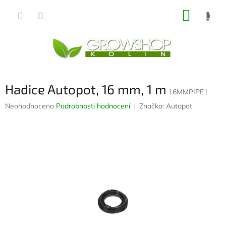
Přejít
NÁKUP
na
obsah
KOŠÍK
Hadice Autopot, 16 mm, 1 m
16MMPIPE1
Průměrné
Neohodnoceno
Podrobnosti hodnocení
Značka:
Autopot
hodnocení
produktu
je
0,0
z
5
hvězdiček.