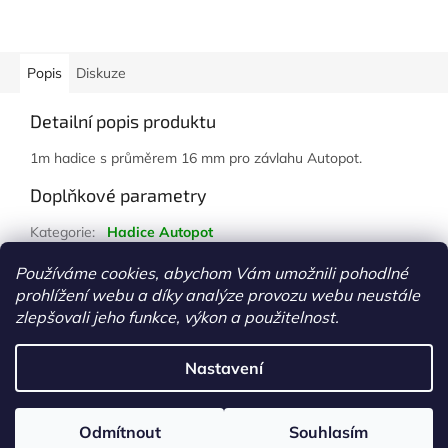
Popis
Diskuze
Detailní popis produktu
1m hadice s průměrem 16 mm pro závlahu Autopot.
Doplňkové parametry
Kategorie
:
Hadice Autopot
Hmotnost
:
1 kg
Používáme cookies, abychom Vám umožnili pohodlné
prohlížení webu a díky analýze provozu webu neustále
Z
zlepšovali jeho funkce, výkon a použitelnost.
á
Vytvořil Shoptet
p
Nastavení
a
t
Copyright 2026
www.growshopkolin.cz
. Všechna práva
í
Odmítnout
Souhlasím
vyhrazena.
Upravit nastavení cookies