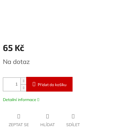
65 Kč
Měrná
Na dotaz
cena:
Přidat do košíku
Detailní informace
ZEPTAT SE
HLÍDAT
SDÍLET