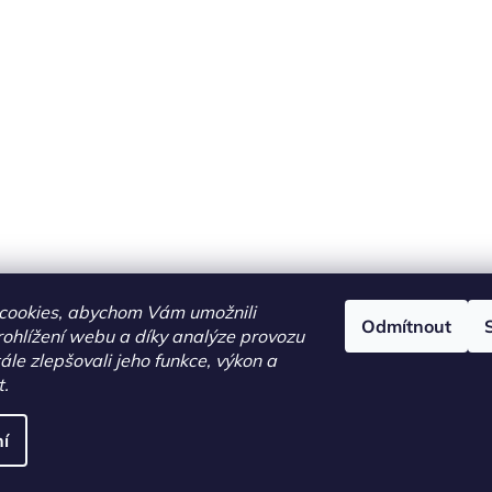
cookies, abychom Vám umožnili
Odmítnout
ohlížení webu a díky analýze provozu
le zlepšovali jeho funkce, výkon a
t.
í
áva vyhrazena.
Upravit nastavení cookies