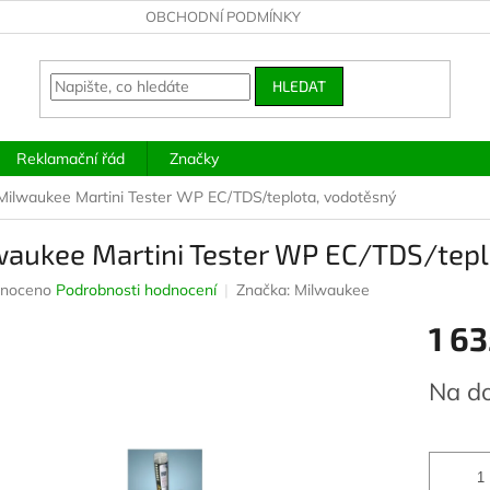
OBCHODNÍ PODMÍNKY
HLEDAT
Reklamační řád
Značky
Milwaukee Martini Tester WP EC/TDS/teplota, vodotěsný
waukee Martini Tester WP EC/TDS/tepl
né
noceno
Podrobnosti hodnocení
Značka:
Milwaukee
ení
1 63
u
Měrná
Na d
cena:
ek.