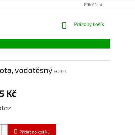
Přihlášení
NÁKUPNÍ
Prázdný košík
KOŠÍK
ota, vodotěsný
EC-60
5 Kč
otaz
Přidat do košíku