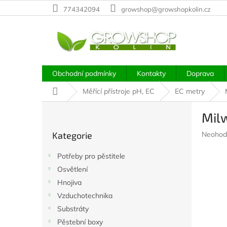
Přejít
774342094
growshop@growshopkolin.cz
na
obsah
Obchodní podmínky
Kontakty
Doprava
Domů
Měřící přístroje pH, EC
EC metry
P
Mil
o
Přeskočit
s
Průměr
Kategorie
Neohod
kategorie
t
hodnoc
r
produkt
Potřeby pro pěstitele
a
je
Osvětlení
n
0,0
z
Hnojiva
n
5
í
Vzduchotechnika
hvězdič
p
Substráty
a
Pěstební boxy