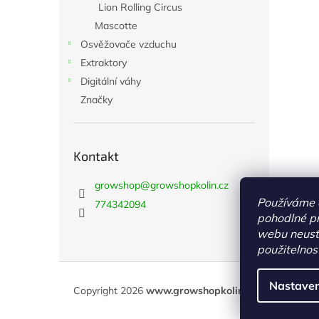
Lion Rolling Circus
Mascotte
Osvěžovače vzduchu
Extraktory
Digitální váhy
Značky
Kontakt
growshop
@
growshopkolin.cz
Používáme 
774342094
pohodlné pr
webu neustá
použitelnos
Z
á
Nastaven
Copyright 2026
www.growshopkolin.cz
. Všechna pr
p
a