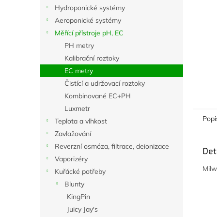
n
Hydroponické systémy
e
Aeroponické systémy
l
Měřící přístroje pH, EC
PH metry
Kalibrační roztoky
EC metry
Čistící a udržovací roztoky
Kombinované EC+PH
Luxmetr
Popi
Teplota a vlhkost
Zavlažování
Reverzní osmóza, filtrace, deionizace
Det
Vaporizéry
Milw
Kuřácké potřeby
Blunty
KingPin
Juicy Jay's