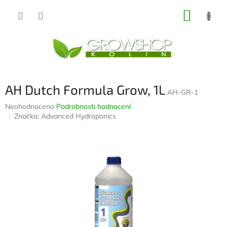
Přejít
NÁKUP
na
obsah
KOŠÍK
AH Dutch Formula Grow, 1L
AH-GR-1
Průměrné
Neohodnoceno
Podrobnosti hodnocení
hodnocení
Značka:
Advanced Hydroponics
produktu
je
0,0
z
5
hvězdiček.