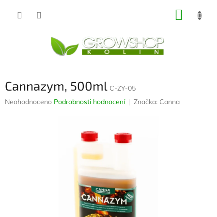
Přejít
NÁKUP
na
obsah
KOŠÍK
Cannazym, 500ml
C-ZY-05
Průměrné
Neohodnoceno
Podrobnosti hodnocení
Značka:
Canna
hodnocení
produktu
je
0,0
z
5
hvězdiček.