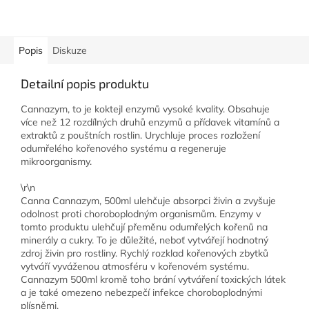
Popis
Diskuze
Detailní popis produktu
Cannazym, to je koktejl enzymů vysoké kvality. Obsahuje
více než 12 rozdílných druhů enzymů a přídavek vitamínů a
extraktů z pouštních rostlin. Urychluje proces rozložení
odumřelého kořenového systému a regeneruje
mikroorganismy.
\r\n
Canna Cannazym, 500ml ulehčuje absorpci živin a zvyšuje
odolnost proti choroboplodným organismům. Enzymy v
tomto produktu ulehčují přeměnu odumřelých kořenů na
minerály a cukry. To je důležité, neboť vytvářejí hodnotný
zdroj živin pro rostliny. Rychlý rozklad kořenových zbytků
vytváří vyváženou atmosféru v kořenovém systému.
Cannazym 500ml kromě toho brání vytváření toxických látek
a je také omezeno nebezpečí infekce choroboplodnými
plísněmi.