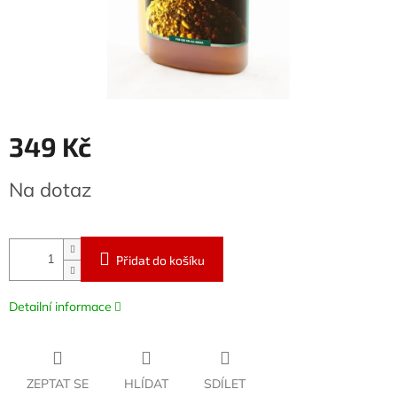
349 Kč
Měrná
Na dotaz
cena:
Přidat do košíku
Detailní informace
ZEPTAT SE
HLÍDAT
SDÍLET