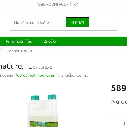
OBCHODNÍ PODMÍNKY
HLEDAT
Reklamační řád
Značky
CannaCure, 1L
aCure, 1L
C-CURE-1
né
noceno
Podrobnosti hodnocení
Značka:
Canna
ení
589
u
Měrná
Na d
cena:
ek.