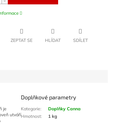
 informace
ZEPTAT SE
HLÍDAT
SDÍLET
Doplňkové parametry
ň je
Kategorie
:
Doplňky Canna
oveň utváří
Hmotnost
:
1 kg
%