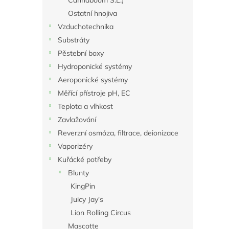
Cannaboom S.L.)
Ostatní hnojiva
Vzduchotechnika
Substráty
Pěstební boxy
Hydroponické systémy
Aeroponické systémy
Měřící přístroje pH, EC
Teplota a vlhkost
Zavlažování
Reverzní osmóza, filtrace, deionizace
Vaporizéry
Kuřácké potřeby
Blunty
KingPin
Juicy Jay's
Lion Rolling Circus
Mascotte