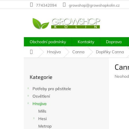
Přejít
774342094
growshop@growshopkolin.cz
na
obsah
Obchodní podmínky
Kontakty
Doprava
Domů
Hnojiva
Canna
Doplňky Canna
P
Cann
o
Přeskočit
s
Průměr
Kategorie
Neohod
kategorie
t
hodnoc
r
produkt
Potřeby pro pěstitele
a
je
Osvětlení
n
0,0
z
Hnojiva
n
5
í
Mills
hvězdič
p
Hesi
a
Metrop