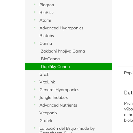
n
Plagron
e
BioBizz
l
Atami
Advanced Hydroponics
Biotabs
Canna
Základní hnojiva Canna
BioCanna
Doplňky Canna
Popi
G.E.T.
VitaLink
General Hydroponics
Det
Jungle Indabox
Prvn
Advanced Nutrients
výbo
Vitaponix
ochr
biol
Grotek
La poción del Brujo (made by