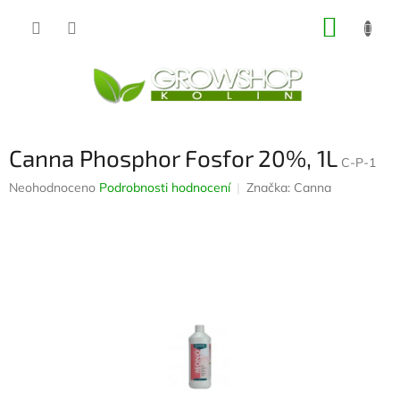
Přejít
NÁKUP
na
obsah
KOŠÍK
Canna Phosphor Fosfor 20%, 1L
C-P-1
Průměrné
Neohodnoceno
Podrobnosti hodnocení
Značka:
Canna
hodnocení
produktu
je
0,0
z
5
hvězdiček.