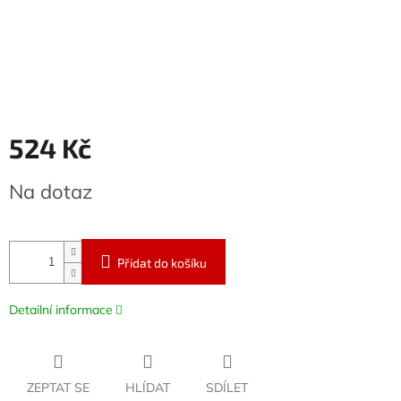
524 Kč
Měrná
Na dotaz
cena:
Přidat do košíku
Detailní informace
ZEPTAT SE
HLÍDAT
SDÍLET