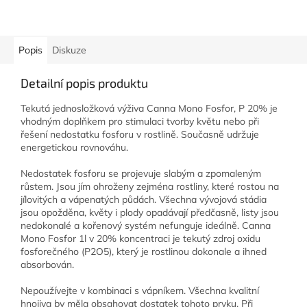
Popis
Diskuze
Detailní popis produktu
Tekutá jednosložková výživa Canna Mono Fosfor, P 20% je
vhodným doplňkem pro stimulaci tvorby květu nebo při
řešení nedostatku fosforu v rostlině. Současně udržuje
energetickou rovnováhu.
Nedostatek fosforu se projevuje slabým a zpomaleným
růstem. Jsou jím ohroženy zejména rostliny, které rostou na
jílovitých a vápenatých půdách. Všechna vývojová stádia
jsou opožděna, květy i plody opadávají předčasně, listy jsou
nedokonalé a kořenový systém nefunguje ideálně. Canna
Mono Fosfor 1l v 20% koncentraci je tekutý zdroj oxidu
fosforečného (P2O5), který je rostlinou dokonale a ihned
absorbován.
Nepoužívejte v kombinaci s vápníkem. Všechna kvalitní
hnojiva by měla obsahovat dostatek tohoto prvku. Při