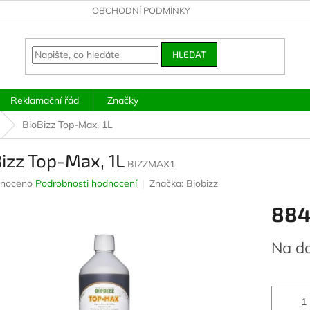
OBCHODNÍ PODMÍNKY
HLEDAT
Reklamační řád
Značky
BioBizz Top-Max, 1L
izz Top-Max, 1L
BIZZMAX1
né
noceno
Podrobnosti hodnocení
Značka:
Biobizz
ení
884
u
Měrná
Na d
cena:
ek.