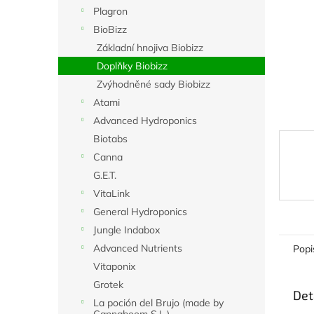
n
Plagron
e
BioBizz
l
Základní hnojiva Biobizz
Doplňky Biobizz
Zvýhodněné sady Biobizz
Atami
Advanced Hydroponics
Biotabs
Canna
G.E.T.
VitaLink
General Hydroponics
Jungle Indabox
Advanced Nutrients
Popi
Vitaponix
Grotek
Det
La poción del Brujo (made by