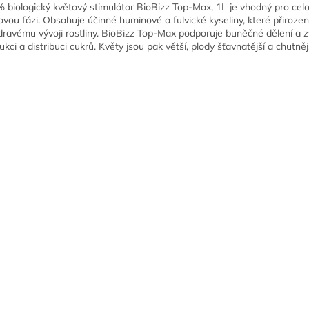
 biologický květový stimulátor BioBizz Top-Max, 1L je vhodný pro cel
ovou fázi. Obsahuje účinné huminové a fulvické kyseliny, které přirozeně
dravému vývoji rostliny. BioBizz Top-Max podporuje buněčné dělení a 
ukci a distribuci cukrů. Květy jsou pak větší, plody šťavnatější a chutnějš