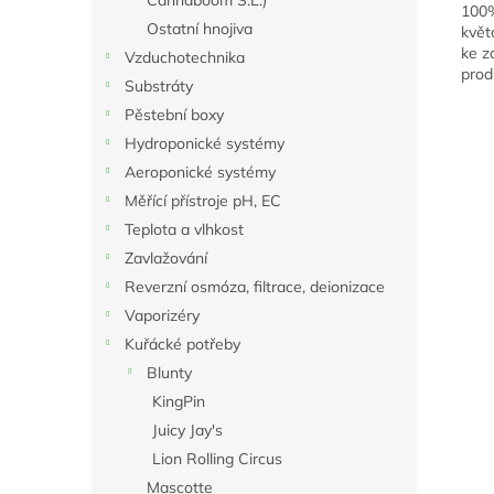
Cannaboom S.L.)
100%
Ostatní hnojiva
květ
ke z
Vzduchotechnika
prod
Substráty
Pěstební boxy
Hydroponické systémy
Aeroponické systémy
Měřící přístroje pH, EC
Teplota a vlhkost
Zavlažování
Reverzní osmóza, filtrace, deionizace
Vaporizéry
Kuřácké potřeby
Blunty
KingPin
Juicy Jay's
Lion Rolling Circus
Mascotte