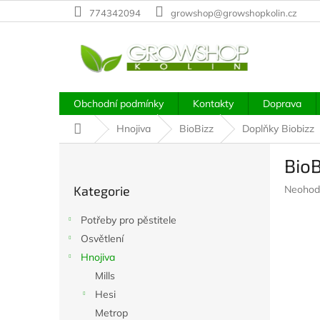
Přejít
774342094
growshop@growshopkolin.cz
na
obsah
Obchodní podmínky
Kontakty
Doprava
Domů
Hnojiva
BioBizz
Doplňky Biobizz
P
BioB
o
Přeskočit
s
Průměr
Kategorie
Neohod
kategorie
t
hodnoc
r
produkt
Potřeby pro pěstitele
a
je
Osvětlení
n
0,0
z
Hnojiva
n
5
í
Mills
hvězdič
p
Hesi
a
Metrop