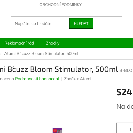
OBCHODNÍ PODMÍNKY
HLEDAT
Reklamační řád
Značky
Atami B´cuzz Bloom Stimulator, 500ml
i B´cuzz Bloom Stimulator, 500ml
B-BLO
né
noceno
Podrobnosti hodnocení
Značka:
Atami
ení
524
u
Měrná
Na d
cena:
ek.