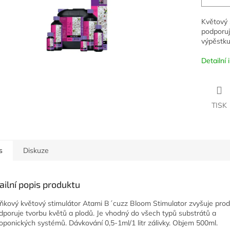
Květový 
podporuj
výpěstku
Detailní
TISK
s
Diskuze
ailní popis produktu
ňkový květový stimulátor Atami B´cuzz Bloom Stimulator zvyšuje prod
dporuje tvorbu květů a plodů. Je vhodný do všech typů substrátů a
oponických systémů. Dávkování 0,5-1ml/1 litr zálivky. Objem 500ml.