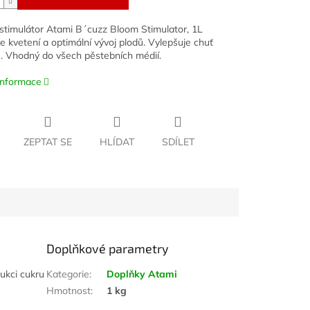
stimulátor Atami B´cuzz Bloom Stimulator, 1L
e kvetení a optimální vývoj plodů. Vylepšuje chuť
. Vhodný do všech pěstebních médií.
 informace
ZEPTAT SE
HLÍDAT
SDÍLET
Doplňkové parametry
ukci cukru
Kategorie
:
Doplňky Atami
Hmotnost
:
1 kg