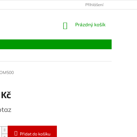
Přihlášení
NÁKUPNÍ
Prázdný košík
KOŠÍK
OM500
 Kč
otaz
Přidat do košíku