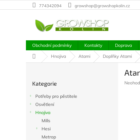
Přejít
774342094
growshop@growshopkolin.cz
na
obsah
Obchodní podmínky
Kontakty
Doprava
Domů
Hnojiva
Atami
Doplňky Atami
P
Atam
o
Přeskočit
s
Průměr
Kategorie
Neohod
kategorie
t
hodnoc
r
produkt
Potřeby pro pěstitele
a
je
Osvětlení
n
0,0
z
Hnojiva
n
5
í
Mills
hvězdič
p
Hesi
a
Metrop