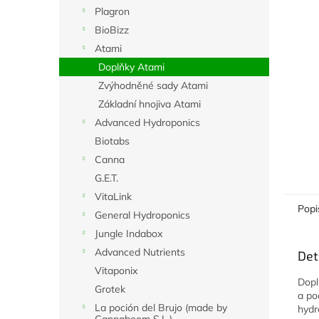
n
Plagron
e
BioBizz
l
Atami
Doplňky Atami
Zvýhodněné sady Atami
Základní hnojiva Atami
Advanced Hydroponics
Biotabs
Canna
G.E.T.
VitaLink
Popi
General Hydroponics
Jungle Indabox
Advanced Nutrients
Det
Vitaponix
Dopl
Grotek
a po
La poción del Brujo (made by
hydr