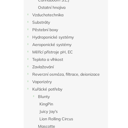
Cannaboom S.L.)
Ostatní hnojiva
Vzduchotechnika
Substráty
Pěstební boxy
Hydroponické systémy
Aeroponické systémy
Měřící přístroje pH, EC
Teplota a vlhkost
Zavlažování
Reverzní osmóza, filtrace, deionizace
Vaporizéry
Kuřácké potřeby
Blunty
KingPin
Juicy Jay's
Lion Rolling Circus
Mascotte