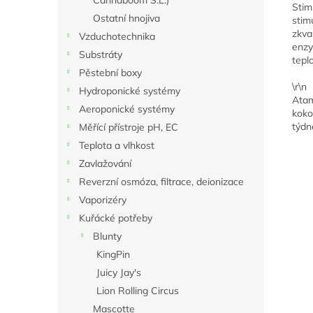
Cannaboom S.L.)
Stim
Ostatní hnojiva
stim
zkva
Vzduchotechnika
enzy
Substráty
teplo
Pěstební boxy
\r\n
Hydroponické systémy
Atam
Aeroponické systémy
koko
týdn
Měřící přístroje pH, EC
Teplota a vlhkost
Zavlažování
Reverzní osmóza, filtrace, deionizace
Vaporizéry
Kuřácké potřeby
Blunty
KingPin
Juicy Jay's
Lion Rolling Circus
Mascotte