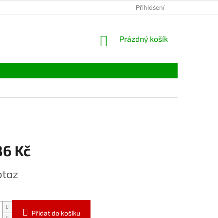
Přihlášení
NÁKUPNÍ
Prázdný košík
KOŠÍK
86 Kč
otaz
Přidat do košíku