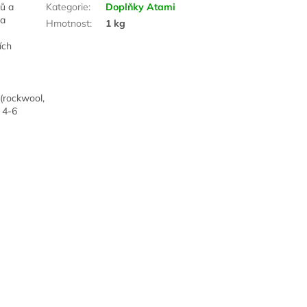
lů a
Kategorie
:
Doplňky Atami
 a
Hmotnost
:
1 kg
ích
(rockwool,
 4-6