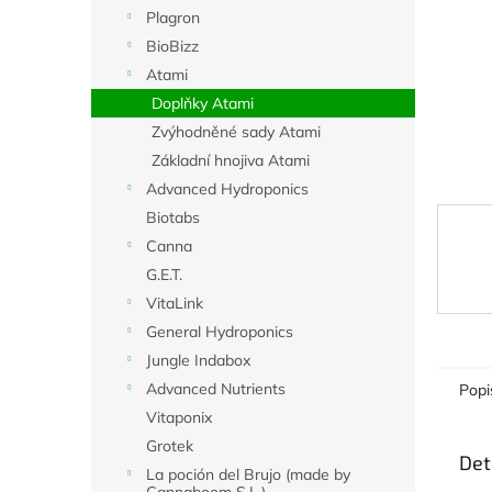
n
Plagron
e
BioBizz
l
Atami
Doplňky Atami
Zvýhodněné sady Atami
Základní hnojiva Atami
Advanced Hydroponics
Biotabs
Canna
G.E.T.
VitaLink
General Hydroponics
Jungle Indabox
Advanced Nutrients
Popi
Vitaponix
Grotek
Det
La poción del Brujo (made by