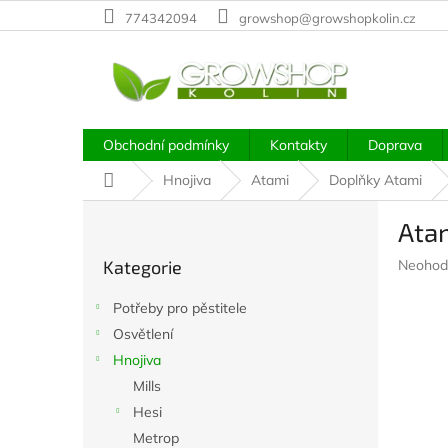
Přejít
774342094
growshop@growshopkolin.cz
na
obsah
Obchodní podmínky
Kontakty
Doprava
Domů
Hnojiva
Atami
Doplňky Atami
P
Ata
o
Přeskočit
s
Průměr
Kategorie
Neohod
kategorie
t
hodnoc
r
produkt
Potřeby pro pěstitele
a
je
Osvětlení
n
0,0
z
Hnojiva
n
5
í
Mills
hvězdič
p
Hesi
a
Metrop