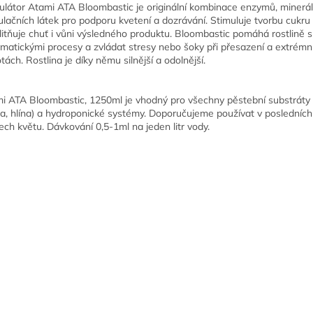
ulátor Atami ATA Bloombastic je originální kombinace enzymů, minerá
ulačních látek pro podporu kvetení a dozrávání. Stimuluje tvorbu cukru
litňuje chuť i vůni výsledného produktu. Bloombastic pomáhá rostlině s
matickými procesy a zvládat stresy nebo šoky při přesazení a extrémn
tách. Rostlina je díky němu silnější a odolnější.
i ATA Bloombastic, 1250ml je vhodný pro všechny pěstební substráty 
a, hlína) a hydroponické systémy. Doporučujeme používat v posledních
ech květu. Dávkování 0,5-1ml na jeden litr vody.