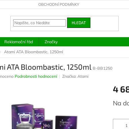
OBCHODNÍ PODMÍNKY
HLEDAT
Reklamační řád
Značky
Atami ATA Bloombastic, 1250ml
mi ATA Bloombastic, 1250ml
B-BB1250
né
noceno
Podrobnosti hodnocení
Značka:
Atami
ení
4 6
u
Měrná
Na d
cena:
ek.