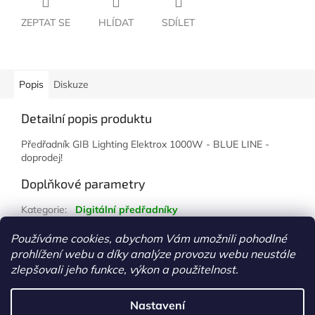
ZEPTAT SE
HLÍDAT
SDÍLET
Popis
Diskuze
Detailní popis produktu
Předřadník GIB Lighting Elektrox 1000W - BLUE LINE -
doprodej!
Doplňkové parametry
Kategorie
:
Digitální předřadníky
Hmotnost
:
1 kg
Používáme cookies, abychom Vám umožnili pohodlné
prohlížení webu a díky analýze provozu webu neustále
Z
zlepšovali jeho funkce, výkon a použitelnost.
á
Vytvořil Shoptet
p
Nastavení
a