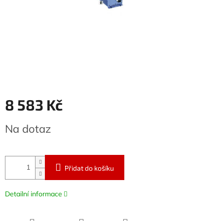
8 583 Kč
Měrná
Na dotaz
cena:
Přidat do košíku
Detailní informace