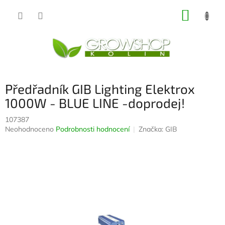
Přejít
NÁKUP
na
obsah
KOŠÍK
Předřadník GIB Lighting Elektrox
1000W - BLUE LINE -doprodej!
107387
Průměrné
Neohodnoceno
Podrobnosti hodnocení
Značka:
GIB
hodnocení
produktu
je
0,0
z
5
hvězdiček.