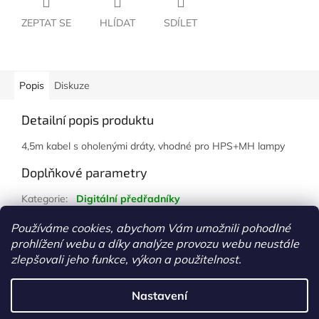
ZEPTAT SE
HLÍDAT
SDÍLET
Popis
Diskuze
Detailní popis produktu
4,5m kabel s oholenými dráty, vhodné pro HPS+MH lampy
Doplňkové parametry
Kategorie
:
Digitální předřadníky
Hmotnost
:
1 kg
Používáme cookies, abychom Vám umožnili pohodlné
prohlížení webu a díky analýze provozu webu neustále
Z
zlepšovali jeho funkce, výkon a použitelnost.
á
Vytvořil Shoptet
p
Nastavení
a