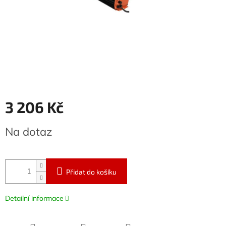
3 206 Kč
Měrná
Na dotaz
cena:
Přidat do košíku
Detailní informace