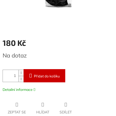
180 Kč
Měrná
Na dotaz
cena:
Přidat do košíku
Detailní informace
ZEPTAT SE
HLÍDAT
SDÍLET