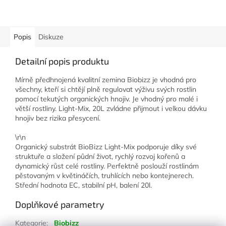
Popis
Diskuze
Detailní popis produktu
Mírně předhnojená kvalitní zemina Biobizz je vhodná pro
všechny, kteří si chtějí plně regulovat výživu svých rostlin
pomocí tekutých organických hnojiv. Je vhodný pro malé i
větší rostliny. Light-Mix, 20L zvládne přijmout i velkou dávku
hnojiv bez rizika přesycení.
\r\n
Organický substrát BioBizz Light-Mix podporuje díky své
struktuře a složení půdní život, rychlý rozvoj kořenů a
dynamický růst celé rostliny. Perfektně poslouží rostlinám
pěstovaným v květináčích, truhlících nebo kontejnerech.
Střední hodnota EC, stabilní pH, balení 20l.
Doplňkové parametry
Kategorie
:
Biobizz