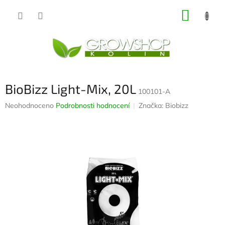
Přejít
NÁKUP
na
obsah
KOŠÍK
BioBizz Light-Mix, 20L
100101-A
Průměrné
Neohodnoceno
Podrobnosti hodnocení
Značka:
Biobizz
hodnocení
produktu
je
0,0
z
5
hvězdiček.