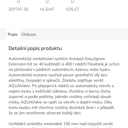
ZEPTAT SE
HLÍDAT
SDÍLET
Popis
Diskuze
Detailní popis produktu
Automatický zavlažovací systém Autopot Easy2grow
Extension Kit se 40 květináči a 400 l nádrží Flexitank je určen
na pěstování v půdních substrátech, kokosu nebo hydru.
Automatická sestava využívá pouze gravitační síly bez
elektřiny, čerpadel a spínačů. Závlahu zajišťuje ventil
AQUAValve. Po připojení k nádrži se automaticky otevře a
naplní misku s květináči zálivkou. Rostliny si berou živiny
úsporně a podle potřeby. Jakmile rostliny vstřebají obsah
misky, AQUAValve se opět se otevře a doplní misku. Díky
tomu budou mít všechny rostliny dostatek živin i v případě,
že se jim nestihnete věnovat každý den.
\r\nNádrž umístěte minimálně 150 mm nad nejvyšší ventil