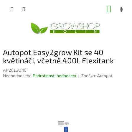
Přejít
NÁKUP
na
obsah
KOŠÍK
Autopot Easy2grow Kit se 40
květináči, včetně 400L Flexitank
AP201SQ40
Průměrné
Neohodnoceno
Podrobnosti hodnocení
Značka:
Autopot
hodnocení
produktu
je
0,0
z
5
hvězdiček.