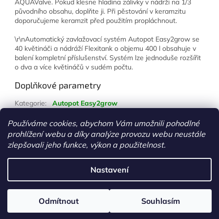
AQUAValve. Pokud klesne hladina zálivky v nádrži na 1/3
původního obsahu, doplňte ji. Při pěstování v keramzitu
doporučujeme keramzit před použitím propláchnout.
\r\nAutomatický zavlažovací systém Autopot Easy2grow se
40 květináči a nádráží Flexitank o objemu 400 l obsahuje v
balení kompletní příslušenství. Systém lze jednoduše rozšířit
o dva a více květináčů v sudém počtu.
Doplňkové parametry
Kategorie
:
Autopot Easy2grow
Hmotnost
:
1 kg
Používáme cookies, abychom Vám umožnili pohodlné
prohlížení webu a díky analýze provozu webu neustále
Z
zlepšovali jeho funkce, výkon a použitelnost.
á
Vytvořil Shoptet
p
Nastavení
a
t
Copyright 2026
www.growshopkolin.cz
. Všechna práva
í
Odmítnout
Souhlasím
vyhrazena.
Upravit nastavení cookies