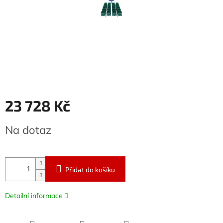
23 728 Kč
Měrná
Na dotaz
cena:
Přidat do košíku
Detailní informace