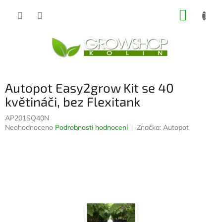
Přejít
NÁKUP
na
obsah
KOŠÍK
Autopot Easy2grow Kit se 40
květináči, bez Flexitank
AP201SQ40N
Průměrné
Neohodnoceno
Podrobnosti hodnocení
Značka:
Autopot
hodnocení
produktu
je
0,0
z
5
hvězdiček.