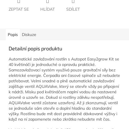
ZEPTAT SE
HLÍDAT
SDÍLET
Popis
Diskuze
Detailní popis produktu
Automatické zavlažování rostlin s Autopot Easy2grow Kit se
40 květináči je jednoduché a opravdu praktické.
Samozavlažovací systém využívá pouze gravitační síly bez
elektrické energie. Čerpadla ani časové spínače už nebudete
potřebovat. Velmi snadné a plně automatické zavlažování
zajišťuje ventil AQUAValve, který se otevře vždy po připojení
k nádrži. Misku pod květináčem naplní vodou do nastavené
úrovně a uzavře se. Dokud si rostliny zálivku nespotřebují,
AQUAValve ventil zůstane uzavřený. Až ji zkonzumují, ventil
se jednoduše sám otevře a doplní hladinu do standardní
výšky. Rostlina bude mít dost pravidelně dávkované výživy i
když na ní zapomenete nebo zkrátka nebudete mít čas.