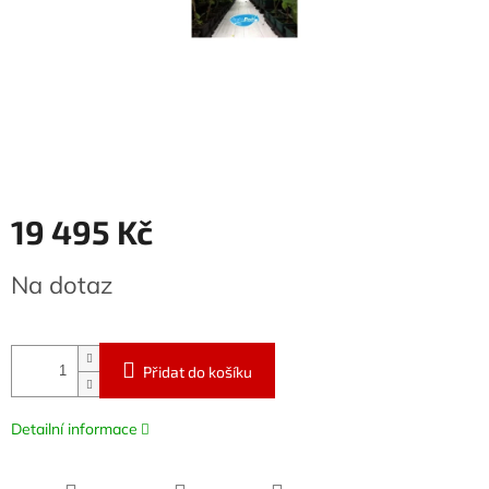
19 495 Kč
Měrná
Na dotaz
cena:
Přidat do košíku
Detailní informace