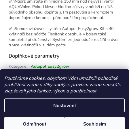
\r\nNádrž umístěte minimálně 150 mm nad nejvyšší ventil
AQUAValve. Pokud klesne hladina zálivky v nádrži na 1/3
původního obsahu, doplňte ji. Při pěstování s keramzitem
doporučujeme keramzit před použitím propláchnout.
\r\nSamozavlažovací systém Autopot Easy2grow Kit s 40
květináči bez nádrže Flexitank obsahuje v balení také
kompletní příslušenství. Systém lze jednoduše rozšířit o dva
a více květináčů v sudém počtu.
Doplňkové parametry
Kategorie
:
Autopot Easy2grow
Hmotnost
:
1 kg
Používáme cookies, abychom Vám umožnili pohodlné
prohlížení webu a díky analýze provozu webu neustále
Z
zlepšovali jeho funkce, výkon a použitelnost.
á
Vytvořil Shoptet
p
Nastavení
a
t
Copyright 2026
www.growshopkolin.cz
. Všechna práva
í
Odmítnout
Souhlasím
vyhrazena.
Upravit nastavení cookies