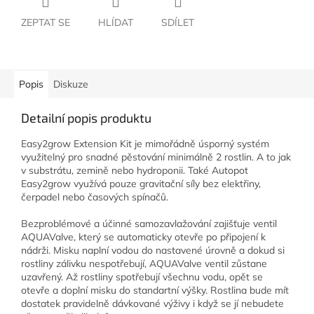
ZEPTAT SE
HLÍDAT
SDÍLET
Popis
Diskuze
Detailní popis produktu
Easy2grow Extension Kit je mimořádně úsporný systém
využitelný pro snadné pěstování minimálně 2 rostlin. A to jak
v substrátu, zemině nebo hydroponii. Také Autopot
Easy2grow využívá pouze gravitační síly bez elektřiny,
čerpadel nebo časových spínačů.
Bezproblémové a účinné samozavlažování zajišťuje ventil
AQUAValve, který se automaticky otevře po připojení k
nádrži. Misku naplní vodou do nastavené úrovně a dokud si
rostliny zálivku nespotřebují, AQUAValve ventil zůstane
uzavřený. Až rostliny spotřebují všechnu vodu, opět se
otevře a doplní misku do standartní výšky. Rostlina bude mít
dostatek pravidelně dávkované výživy i když se jí nebudete