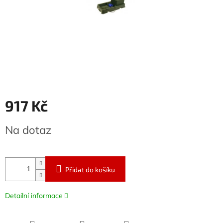
917 Kč
Měrná
Na dotaz
cena:
Přidat do košíku
Detailní informace