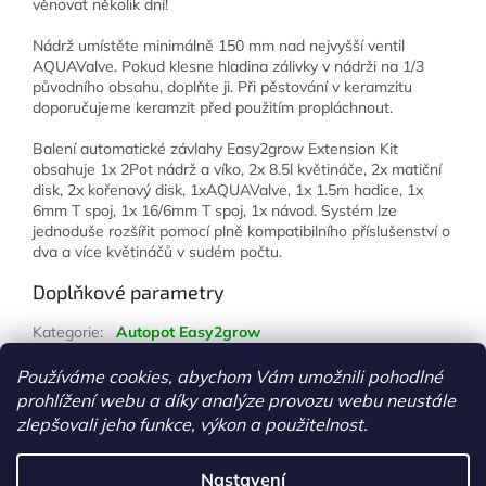
věnovat několik dní!
Nádrž umístěte minimálně 150 mm nad nejvyšší ventil
AQUAValve. Pokud klesne hladina zálivky v nádrži na 1/3
původního obsahu, doplňte ji. Při pěstování v keramzitu
doporučujeme keramzit před použitím propláchnout.
Balení automatické závlahy Easy2grow Extension Kit
obsahuje 1x 2Pot nádrž a víko, 2x 8.5l květináče, 2x matiční
disk, 2x kořenový disk, 1xAQUAValve, 1x 1.5m hadice, 1x
6mm T spoj, 1x 16/6mm T spoj, 1x návod. Systém lze
jednoduše rozšířit pomocí plně kompatibilního příslušenství o
dva a více květináčů v sudém počtu.
Doplňkové parametry
Kategorie
:
Autopot Easy2grow
Hmotnost
:
1 kg
Používáme cookies, abychom Vám umožnili pohodlné
prohlížení webu a díky analýze provozu webu neustále
Z
zlepšovali jeho funkce, výkon a použitelnost.
á
Vytvořil Shoptet
p
Nastavení