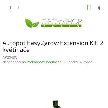
Přejít
NÁKUP
na
obsah
KOŠÍK
Autopot Easy2grow Extension Kit, 2
květináče
AP204SQ
Průměrné
Neohodnoceno
Podrobnosti hodnocení
Značka:
Autopot
hodnocení
produktu
je
0,0
z
5
hvězdiček.