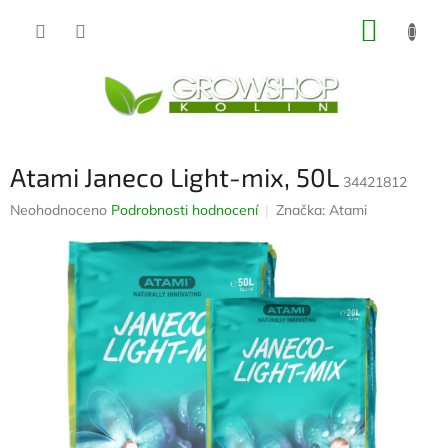
Přejít
NÁKUP
na
obsah
KOŠÍK
Atami Janeco Light-mix, 50L
34421812
Průměrné
Neohodnoceno
Podrobnosti hodnocení
Značka:
Atami
hodnocení
produktu
je
0,0
z
5
hvězdiček.