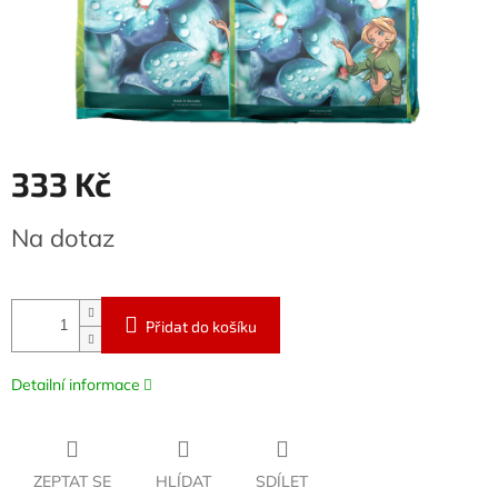
333 Kč
Měrná
Na dotaz
cena:
Přidat do košíku
Detailní informace
ZEPTAT SE
HLÍDAT
SDÍLET