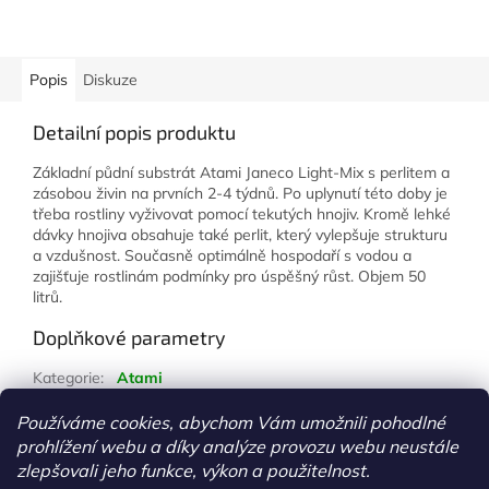
Popis
Diskuze
Detailní popis produktu
Základní půdní substrát Atami Janeco Light-Mix s perlitem a
zásobou živin na prvních 2-4 týdnů. Po uplynutí této doby je
třeba rostliny vyživovat pomocí tekutých hnojiv. Kromě lehké
dávky hnojiva obsahuje také perlit, který vylepšuje strukturu
a vzdušnost. Současně optimálně hospodaří s vodou a
zajišťuje rostlinám podmínky pro úspěšný růst. Objem 50
litrů.
Doplňkové parametry
Kategorie
:
Atami
Hmotnost
:
1 kg
Používáme cookies, abychom Vám umožnili pohodlné
prohlížení webu a díky analýze provozu webu neustále
Z
zlepšovali jeho funkce, výkon a použitelnost.