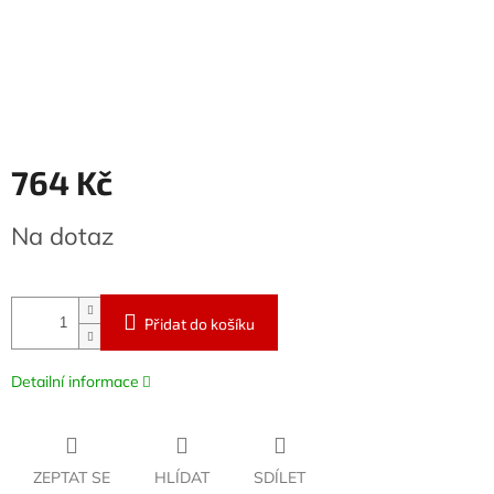
764 Kč
Měrná
Na dotaz
cena:
Přidat do košíku
Detailní informace
ZEPTAT SE
HLÍDAT
SDÍLET