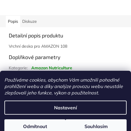
Popis
Diskuze
Detailní popis produktu
Vrchní deska pro AMAZON 108
Doplňkové parametry
Kategorie
:
Amazon Nutriculture
Hmotnost
:
1 kg
Používáme cookies, abychom Vám umožnili pohodlné
prohlížení webu a díky analýze provozu webu neustále
Z
zlepšovali jeho funkce, výkon a použitelnost.
á
Vytvořil Shoptet
p
Nastavení
a
t
Copyright 2026
www.growshopkolin.cz
. Všechna práva
í
Odmítnout
Souhlasím
vyhrazena.
Upravit nastavení cookies