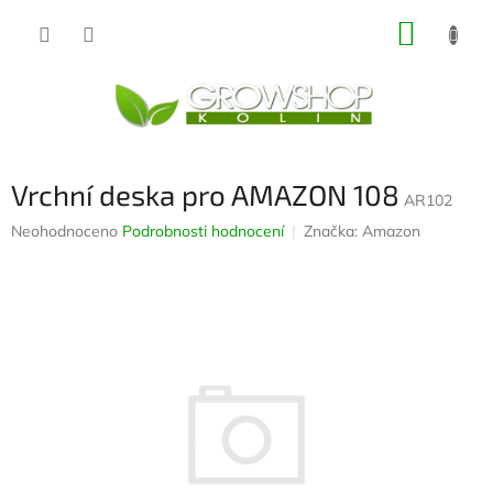
Přejít
NÁKUP
na
obsah
KOŠÍK
Vrchní deska pro AMAZON 108
AR102
Průměrné
Neohodnoceno
Podrobnosti hodnocení
Značka:
Amazon
hodnocení
produktu
je
0,0
z
5
hvězdiček.