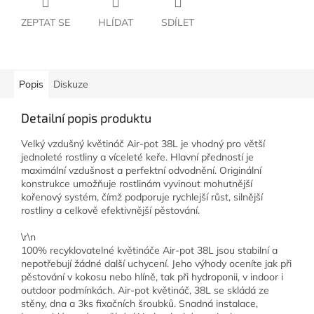
ZEPTAT SE
HLÍDAT
SDÍLET
Popis
Diskuze
Detailní popis produktu
Velký vzdušný květináč Air-pot 38L je vhodný pro větší
jednoleté rostliny a víceleté keře. Hlavní předností je
maximální vzdušnost a perfektní odvodnění. Originální
konstrukce umožňuje rostlinám vyvinout mohutnější
kořenový systém, čímž podporuje rychlejší růst, silnější
rostliny a celkově efektivnější pěstování.
\r\n
100% recyklovatelné květináče Air-pot 38L jsou stabilní a
nepotřebují žádné další uchycení. Jeho výhody oceníte jak při
pěstování v kokosu nebo hlíně, tak při hydroponii, v indoor i
outdoor podmínkách. Air-pot květináč, 38L se skládá ze
stěny, dna a 3ks fixačních šroubků. Snadná instalace,