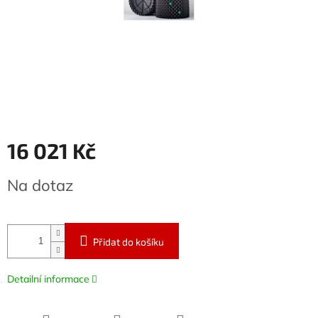
16 021 Kč
Měrná
Na dotaz
cena:
Přidat do košíku
Detailní informace