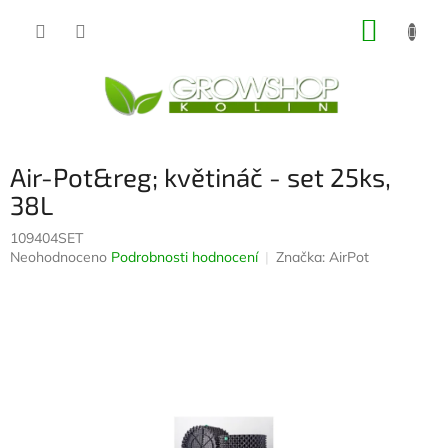
Přejít
NÁKUP
na
obsah
KOŠÍK
Air-Pot&reg; květináč - set 25ks,
38L
109404SET
Průměrné
Neohodnoceno
Podrobnosti hodnocení
Značka:
AirPot
hodnocení
produktu
je
0,0
z
5
hvězdiček.