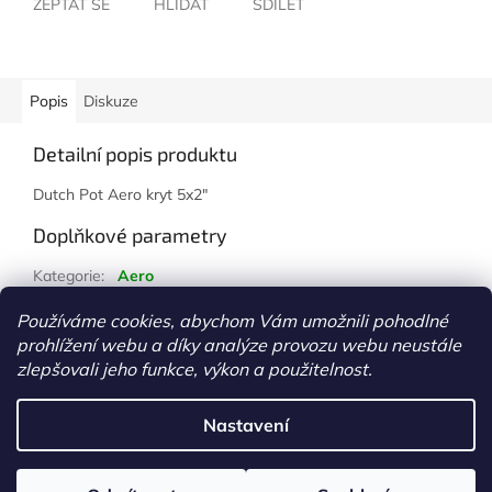
ZEPTAT SE
HLÍDAT
SDÍLET
Popis
Diskuze
Detailní popis produktu
Dutch Pot Aero kryt 5x2"
Doplňkové parametry
Kategorie
:
Aero
Hmotnost
:
1 kg
Používáme cookies, abychom Vám umožnili pohodlné
prohlížení webu a díky analýze provozu webu neustále
Z
zlepšovali jeho funkce, výkon a použitelnost.
á
Vytvořil Shoptet
p
Nastavení
a
t
Copyright 2026
www.growshopkolin.cz
. Všechna práva
í