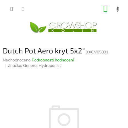
Přejít
NÁKUP
na
obsah
KOŠÍK
Dutch Pot Aero kryt 5x2"
XXCV05001
Průměrné
Neohodnoceno
Podrobnosti hodnocení
hodnocení
Značka:
General Hydroponics
produktu
je
0,0
z
5
hvězdiček.