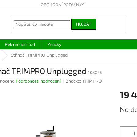
OBCHODNÍ PODMÍNKY
HLEDAT
Reklamační řád
Značky
Střihač TRIMPRO Unplugged
ihač TRIMPRO Unplugged
108025
né
noceno
Podrobnosti hodnocení
Značka:
TRIMPRO
ení
19 
u
Měrná
Na d
cena:
ek.