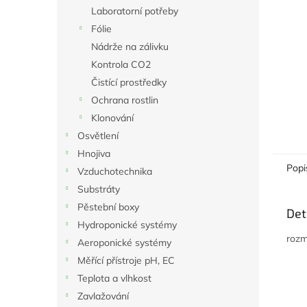
n
Laboratorní potřeby
e
Fólie
l
Nádrže na zálivku
Kontrola CO2
Čistící prostředky
Ochrana rostlin
Klonování
Osvětlení
Hnojiva
Popi
Vzduchotechnika
Substráty
Pěstební boxy
Det
Hydroponické systémy
rozm
Aeroponické systémy
Měřící přístroje pH, EC
Teplota a vlhkost
Zavlažování