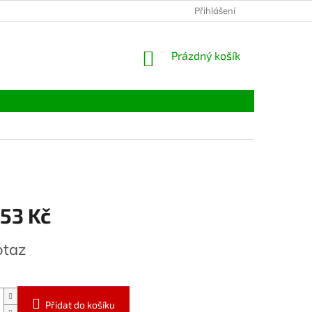
Přihlášení
NÁKUPNÍ
Prázdný košík
KOŠÍK
453 Kč
otaz
Přidat do košíku