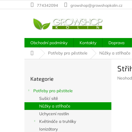
Přejít
774342094
growshop@growshopkolin.cz
na
obsah
Obchodní podmínky
Kontakty
Doprava
Domů
Potřeby pro pěstitele
Nůžky a stříhače
P
Stř
o
Přeskočit
s
Průměr
Kategorie
Neohod
kategorie
t
hodnoc
r
produkt
Potřeby pro pěstitele
a
je
Sušící sítě
n
0,0
z
Nůžky a stříhače
n
5
í
Uchycení rostlin
hvězdič
p
Květináče a truhlíky
a
Ionizátory