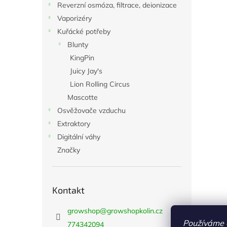
Reverzní osmóza, filtrace, deionizace
Vaporizéry
Kuřácké potřeby
Blunty
KingPin
Juicy Jay's
Lion Rolling Circus
Mascotte
Osvěžovače vzduchu
Extraktory
Digitální váhy
Značky
Kontakt
growshop
@
growshopkolin.cz
Používáme 
774342094